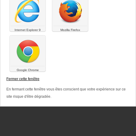
e
t
s
Internet Explorer 9
Mozilla Firefox
p
r
i
PLAN DU SITE
LIENS
MENTIONS LÉGALES
Google Chrome
n
© Versalya 2026. Tous droits réservés.
Fermer cette fenêtre
c
En fermant cette fenêtre vous êtes conscient que votre expérience sur ce
i
site risque d'être dégradée.
p
a
u