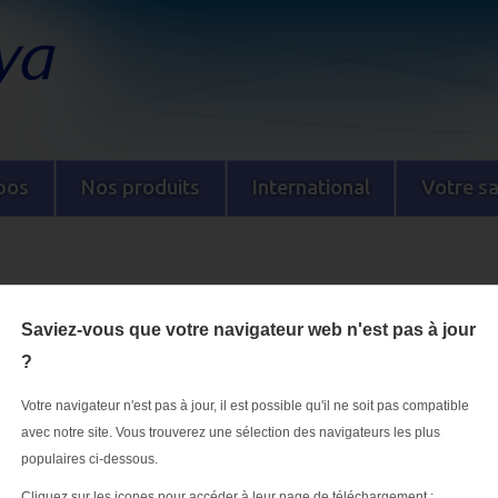
pos
Nos produits
International
Votre s
ouveau mot de passe
Saviez-vous que votre navigateur web n'est pas à jour
?
PHARMA.
Votre navigateur n'est pas à jour, il est possible qu'il ne soit pas compatible
avec notre site. Vous trouverez une sélection des navigateurs les plus
populaires ci-dessous.
m d'utilisateur.
Cliquez sur les icones pour accéder à leur page de téléchargement :