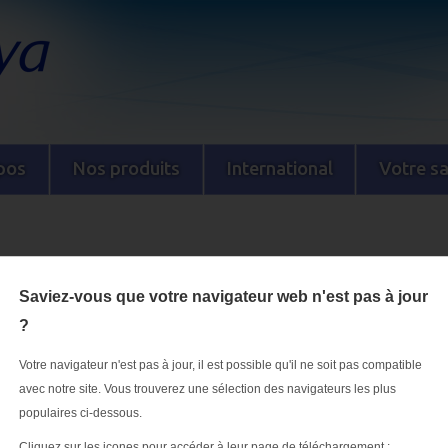
pos
Nos produits
International
Votre s
ouveau mot de passe
Saviez-vous que votre navigateur web n'est pas à jour
?
PHARMA.
Votre navigateur n'est pas à jour, il est possible qu'il ne soit pas compatible
avec notre site. Vous trouverez une sélection des navigateurs les plus
populaires ci-dessous.
m d'utilisateur.
Cliquez sur les icones pour accéder à leur page de téléchargement :