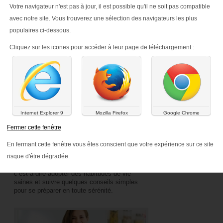
Etes-vous prêtes ? Conseils avant la grossesse
Votre navigateur n'est pas à jour, il est possible qu'il ne soit pas compatible
avec notre site. Vous trouverez une sélection des navigateurs les plus
populaires ci-dessous.
Cliquez sur les icones pour accéder à leur page de téléchargement :
Internet Explorer 9
Mozilla Firefox
Google Chrome
Êtes-vous prêtes ? Conseils
Faites le 
avant la grossesse
Fermer cette fenêtre
Vos besoins p
vous êtes ence
Envisager une grossesse est parfois une
En fermant cette fenêtre vous êtes conscient que votre expérience sur ce site
une alimentati
période d’incertitude qui peut s’avérer
votre santé et 
risque d'être dégradée.
angoissante pour un couple. Dès lors, vous
développement
devez vivre comme si vous l’étiez déjà,
c’est-à-dire adopter des habitudes de vie
saines et suivre quelques conseils simples
pour se préparer en toute sérénité.