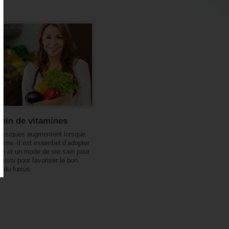
plein de vitamines
hysiques augmentent lorsque
inte. Il est essentiel d’adopter
on et un mode de vie sain pour
aussi pour favoriser le bon
 du fœtus.