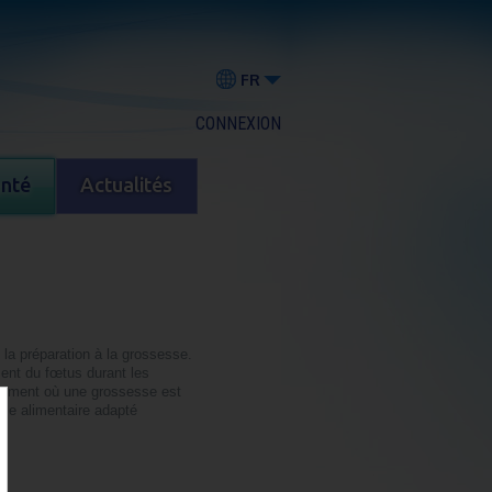
FR
CONNEXION
anté
Actualités
 la préparation à la grossesse.
ment du fœtus durant les
 moment où une grossesse est
ime alimentaire adapté