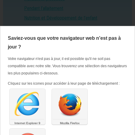
Pendant l’allaitement
Nutrition et Développement de l’enfant
Quel régime adopter pour favoriser une
Saviez-vous que votre navigateur web n'est pas à
grossesse ?
jour ?
10 règles pour une alimentation favorisant le bon
Votre navigateur n'est pas à jour, il est possible qu'il ne soit pas
développement de la future grossesse
compatible avec notre site. Vous trouverez une sélection des navigateurs
les plus populaires ci-dessous.
Considérez votre future grossesse comme une bonne raison d’adopter
d’ores et déjà des habitudes plus saines.
Cliquez sur les icones pour accéder à leur page de téléchargement :
Internet Explorer 9
Mozilla Firefox