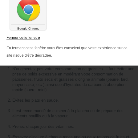
Google Chrome
Fermer cette fenêtre
En fermant cette fenêtre vous êtes conscient que votre expérience sur ce
site risque d'être dégradée.
N’augmentez pas votre consommation de graisses. Il faut éviter une
prise de poids excessive en modérant votre consommation de
pâtisseries, fruits secs et graisses d’origine animale (beurre, lard,
mayonnaise, etc.) ainsi que d’hydrates de carbone à absorption
rapide (sucre, miel).
Évitez les plats en sauce.
Il est recommandé de cuisiner à la plancha ou de préparer des
aliments bouillis ou à la vapeur.
Prenez chaque jour des vitamines.
Essayez d’inclure à chaque repas une ou deux rations de fruits et