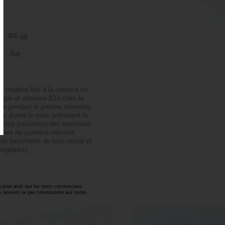
s
n
:
e : 400 µg
g
2 : 2µg
:
s troubles liés à la carence en
olique et vitamine B12 chez la
e pendant le premier trimestre
et durant le mois précédant la
omme prévention des anomalies
ment du système nerveux
tus (anomalies du tube neural et
ologiques).
fication ainsi que les noms commerciaux
és peuvent ne pas correspondre aux boites