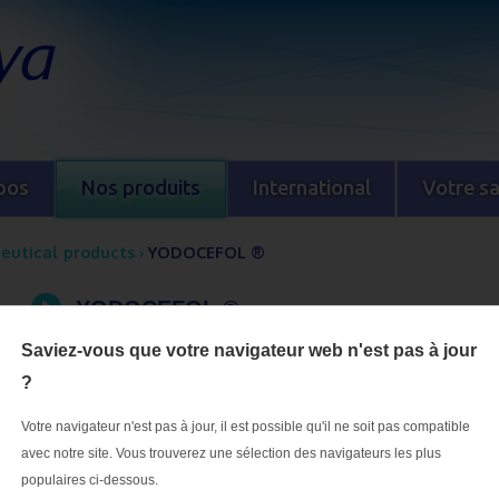
pos
Nos produits
International
Votre s
eutical products
›
YODOCEFOL ®
YODOCEFOL ®
Saviez-vous que votre navigateur web n'est pas à jour
?
Votre navigateur n'est pas à jour, il est possible qu'il ne soit pas compatible
avec notre site. Vous trouverez une sélection des navigateurs les plus
Dénominati
populaires ci-dessous.