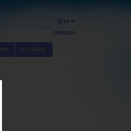
FR
CONNEXION
anté
Actualités
on
: