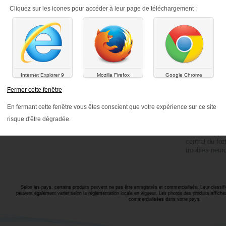
28 comprimé
Cliquez sur les icones pour accéder à leur page de téléchargement :
Compositio
• Acide foliqu
• Iode : 200 µ
• Vitamine B1
Indications
Internet Explorer 9
Mozilla Firefox
Google Chrome
Prévention de
Fermer cette fenêtre
iode, acide f
femme enceint
En fermant cette fenêtre vous êtes conscient que votre expérience sur ce site
de grossesse 
risque d'être dégradée.
conception c
du développe
central du fœ
troubles neur
Selon les pays, certains produits peuvent ne pas être enregistrés et commercialisés. Leur classi
peuvent également varier selon la réglementation locale en vigueur. Les photos des produits affich
commercialisées dans votre pays.