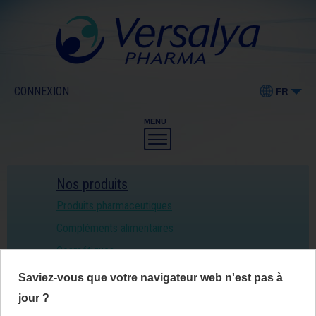
CONNEXION
FR
MENU
Nos produits
Produits pharmaceutiques
Compléments alimentaires
Cosmétiques
Dispositifs médicaux
Saviez-vous que votre navigateur web n'est pas à
AINARA ®
jour ?