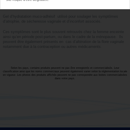
Indications
:
Gel d’hydratation muco-adhésif utilisé pour soulager les symptômes
d’atrophie, de sécheresse vaginale et d’inconfort associés.
Ces symptômes sont le plus souvent retrouvés chez la femme enceinte
ainsi qu’en période post-partum, ou dans le cadre de la ménopause. Ils
peuvent être également présents en cas d’altération de la flore vaginale
notamment due à la contraception ou autres médicaments.
Selon les pays, certains produits peuvent ne pas être enregistrés et commercialisés. Leur
classification ainsi que les noms commerciaux peuvent également varier selon la réglementation locale
en vigueur. Les photos des produits affichés peuvent ne pas correspondre aux boites commercialisées
dans votre pays.