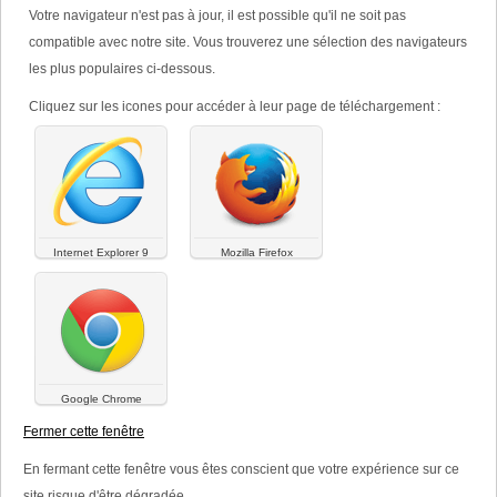
Votre navigateur n'est pas à jour, il est possible qu'il ne soit pas
AINARA ®
compatible avec notre site. Vous trouverez une sélection des navigateurs
les plus populaires ci-dessous.
Cliquez sur les icones pour accéder à leur page de téléchargement :
Internet Explorer 9
Mozilla Firefox
Dénomination
:
Tube de 30g.
Google Chrome
Fermer cette fenêtre
Composition
:
En fermant cette fenêtre vous êtes conscient que votre expérience sur ce
Gel intime muco-adhésif à base d’eau
site risque d'être dégradée.