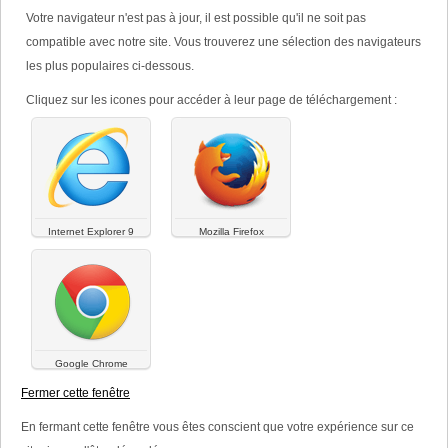
besoins identifiés.
Votre navigateur n'est pas à jour, il est possible qu'il ne soit pas
compatible avec notre site. Vous trouverez une sélection des navigateurs
Moyen-Orient
les plus populaires ci-dessous.
Pakistan,
Émirats arabes unis,
Cliquez sur les icones pour accéder à leur page de téléchargement :
Yémen,
Arabie Saoudite,
Liban,
Irak
Afrique du nord :
Internet Explorer 9
Mozilla Firefox
Algérie,
Tunisie,
Lybie
Afrique subsaharienne :
Sénégal,
Mali,
Google Chrome
Côte d'Ivoire,
Togo,
Fermer cette fenêtre
Bénin,
Burkina Faso,
En fermant cette fenêtre vous êtes conscient que votre expérience sur ce
Cameroun,