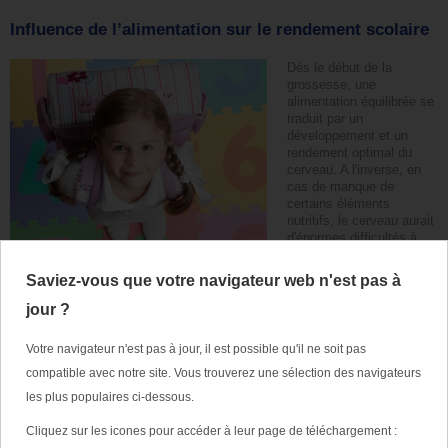
Influence de l’alimentation sur le rendement scolaire
Dès le début de la
grossesse, une
alimentation équilibrée se
traduit par un
développement et un
rendement optimal du
cerveau. A l'inverse, en
cas de manque de
certains éléments
nutritifs, le cerveau aurait
d'énormes difficultés à
exercer ses fonctions.
Saviez-vous que votre navigateur web n'est pas à
Les bénéfices d’une bonne alimentation se traduisent par un
développement et rendement optimal du cerveau. Si dès le début de la
jour ?
grossesse, il ne recevait pas les éléments nutritifs fournis par un régime
alimentaire équilibré et nécessaires à son développement il aurait
Votre navigateur n'est pas à jour, il est possible qu'il ne soit pas
d’énormes difficultés à exercer ses fonctions.
compatible avec notre site. Vous trouverez une sélection des navigateurs
La nutrition au cours de la période prénatale et des sept premières
les plus populaires ci-dessous.
années de la vie est fondamentale pour le développement de tout
l’organisme.
Cliquez sur les icones pour accéder à leur page de téléchargement :