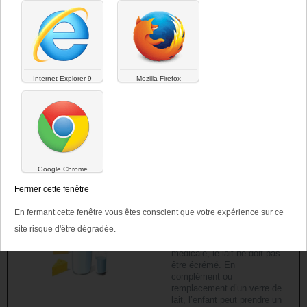
Une alimentation adéquate pendant la petite enfance et l’enfance est
essentielle pour que les enfants atteignent tout leur potentiel de
croissance, de santé et de développement, aussi bien physique que
psycho-social.
Internet Explorer 9
Mozilla Firefox
Concernant la
Recommandations
consommation
Google Chrome
Fermer cette fenêtre
Produits laitiers
En fermant cette fenêtre vous êtes conscient que votre expérience sur ce
L’enfant doit consommer du
site risque d'être dégradée.
lait (au moins un demi-litre
par jour). Sauf prescription
médicale, le lait ne doit pas
être écrémé. En
complément ou
remplacement d’un verre de
lait, l’enfant peut prendre un