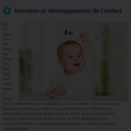
Nutrition et développement de l’enfant
Dès
la
naiss
ance,
les
pare
nts
doive
nt
être
tout
parti
culiè
reme
nt
attent
ifs à l’alimentation et hydratation de leur enfant. De nombreuses
études scientifiques mettent en garde contre les effets de la
dénutrition pendant la petite enfance (0 à 7 ans). Ces derniers
peuvent être durables et empêcher un bon développement
comportemental et cognitif pendant toute la scolarité et même
ultérieurement.