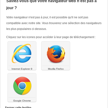
Dispositifs médicaux
Saviez-vous que votre navigateur web n'est pas à
jour ?
NATALBEN PLUS ®
Votre navigateur n'est pas à jour, il est possible qu'il ne soit pas
compatible avec notre site. Vous trouverez une sélection des navigateurs
les plus populaires ci-dessous.
Cliquez sur les icones pour accéder à leur page de téléchargement :
Internet Explorer 9
Mozilla Firefox
Dénomination
:
Boîte de 10 ou 30 gélules
Google Chrome
Fermer cette fenêtre