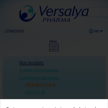
CONNEXION
FR
MENU
Nos produits
Produits pharmaceutiques
Compléments alimentaires
NATALBEN PLUS ®
OVUSITOL ®
Cosmétiques