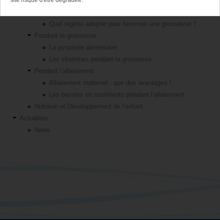
Avant la grossesse
site risque d'être dégradée.
Faites le plein de vitamines
Quel régime adopter pour favoriser une grossesse ?
Pendant la grossesse
La pyramide alimentaire
Les vitamines pendant la grossesse
Pendant l’allaitement
Allaitement maternel : que des avantages !
Les besoins en nutriments pendant l’allaitement
Nutrition et Développement de l’enfant
Actualités
News