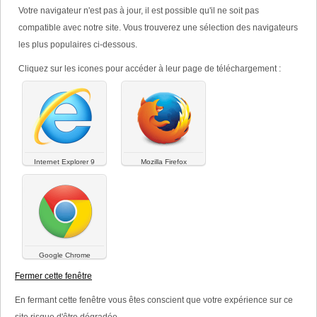
Votre navigateur n'est pas à jour, il est possible qu'il ne soit pas
ACFOL ®
compatible avec notre site. Vous trouverez une sélection des navigateurs
APIRETIL ®
les plus populaires ci-dessous.
BLISSEL ®
FERPLEX ®
Cliquez sur les icones pour accéder à leur page de téléchargement :
NATECAL D ®
NATEMILLE ®
PROGEVA ®
YODOCEFOL ®
Compléments alimentaires
Internet Explorer 9
Mozilla Firefox
NATALBEN PLUS ®
OVUSITOL ®
Cosmétiques
ZELESSE ®
Dispositifs médicaux
AINARA ®
Google Chrome
International
Fermer cette fenêtre
Votre santé
A la recherche d’un développement optimal
En fermant cette fenêtre vous êtes conscient que votre expérience sur ce