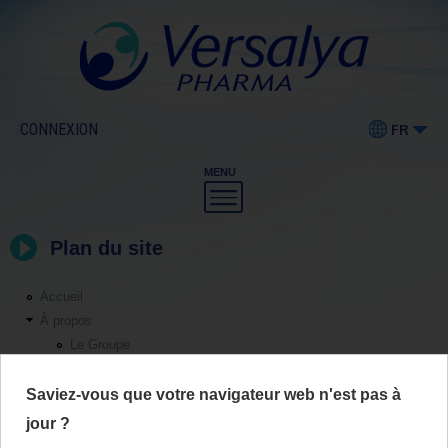
CONNEXION
FR
MENU
Plan du site
Accueil
À propos
Le Groupe
Origines & vision
Sièges et sites industriels
Saviez-vous que votre navigateur web n'est pas à
Nos produits
jour ?
Produits pharmaceutiques