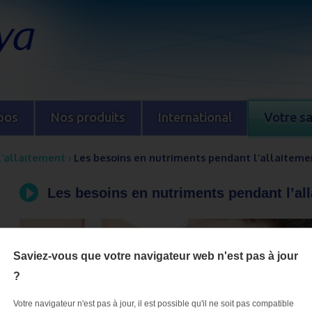
pos
Nos produits
International
Votre s
l’allaitement
›
Les besoins en nutriments pendant l’allaiteme
Les besoins en nutriments pendant l’al
Saviez-vous que votre navigateur web n'est pas à jour
?
Votre navigateur n'est pas à jour, il est possible qu'il ne soit pas compatible