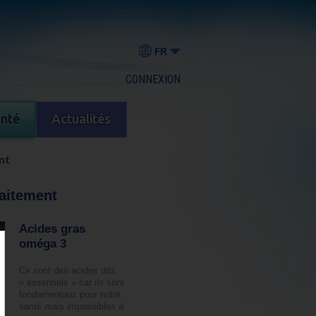
FR
CONNEXION
anté
Actualités
nt
laitement
Acides gras
oméga 3
Ce sont des acides dits
« essentiels » car ils sont
fondamentaux pour notre
santé mais impossibles à