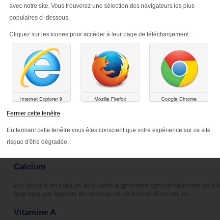
avec notre site. Vous trouverez une sélection des navigateurs les plus
populaires ci-dessous.
Cliquez sur les icones pour accéder à leur page de téléchargement :
gras de la mère augmentent car l’enfant les absorbe à travers le lait mat
son développement intellectuel et visuel.
Internet Explorer 9
Mozilla Firefox
Google Chrome
Iode
Fermer cette fenêtre
En fermant cette fenêtre vous êtes conscient que votre expérience sur ce site
L’iode est nécessaire à tous les stades de la vie et contribue au maintie
cognitives normales. Afin de garantir à leur enfant un niveau d’iode adéq
risque d'être dégradée.
doivent absorber environ le double de la quantité habituelle recommandée
Calcium
Les besoins en calcium de la mère augmentent considérablement pour fix
faire face aux besoins du nouveau-né pour minéraliser ses os.
Vitamine A